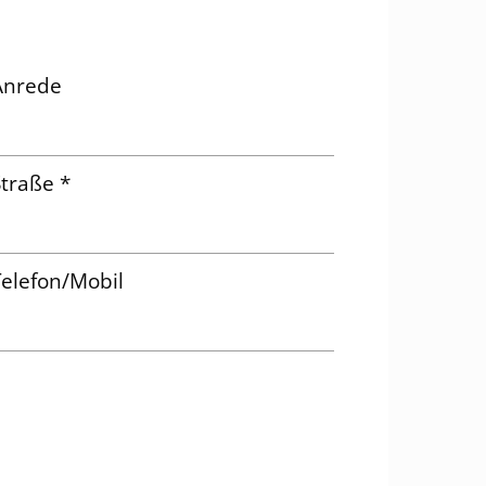
Anrede
traße *
elefon/Mobil