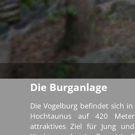
Die Burganlage
Die Vogelburg befindet sich i
Hochtaunus auf 420 Meter
attraktives Ziel für Jung und