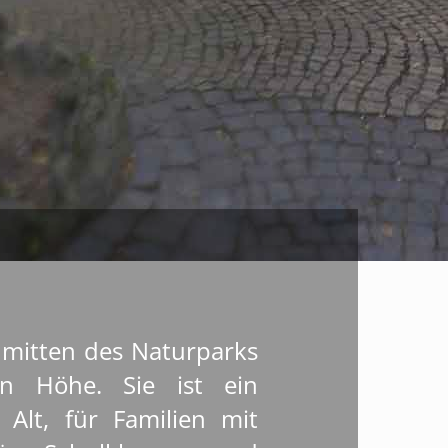
n mitten des Naturparks
n Höhe. Sie ist ein
 Alt, für Familien mit